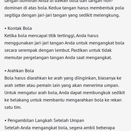
tangan dominan Anda di bawah bola dan tangan non-
dominan di atas bola. Kedua tangan harus membentuk pola
segitiga dengan jari-jari tangan yang sedikit melengkung.
• Kontak Bola
Ketika bola mencapai titik tertinggi, Anda harus
menggunakan jari-jari tangan Anda untuk mengangkat bola
secara serempak dengan lembut. Pastikan untuk tidak
memutar pergelangan tangan Anda saat mengangkat.
• Arahkan Bola
Bola harus diarahkan ke arah yang diinginkan, biasanya ke
arah setter atau pemain lain yang akan menerima umpan.
Untuk mengatur arah bola, Anda dapat membungkuk sedikit
ke belakang untuk membantu mengarahkan bola ke rekan
satu tim.
• Pengambilan Langkah Setelah Umpan
Setelah Anda mengangkat bola, segera ambil beberapa