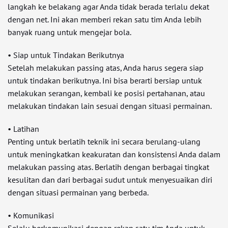
langkah ke belakang agar Anda tidak berada terlalu dekat
dengan net. Ini akan memberi rekan satu tim Anda lebih
banyak ruang untuk mengejar bola.
• Siap untuk Tindakan Berikutnya
Setelah melakukan passing atas, Anda harus segera siap
untuk tindakan berikutnya. Ini bisa berarti bersiap untuk
melakukan serangan, kembali ke posisi pertahanan, atau
melakukan tindakan lain sesuai dengan situasi permainan.
• Latihan
Penting untuk berlatih teknik ini secara berulang-ulang
untuk meningkatkan keakuratan dan konsistensi Anda dalam
melakukan passing atas. Berlatih dengan berbagai tingkat
kesulitan dan dari berbagai sudut untuk menyesuaikan diri
dengan situasi permainan yang berbeda.
• Komunikasi