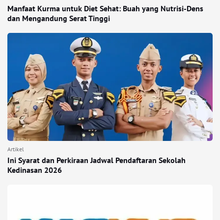
Manfaat Kurma untuk Diet Sehat: Buah yang Nutrisi-Dens
dan Mengandung Serat Tinggi
Artikel
Ini Syarat dan Perkiraan Jadwal Pendaftaran Sekolah
Kedinasan 2026