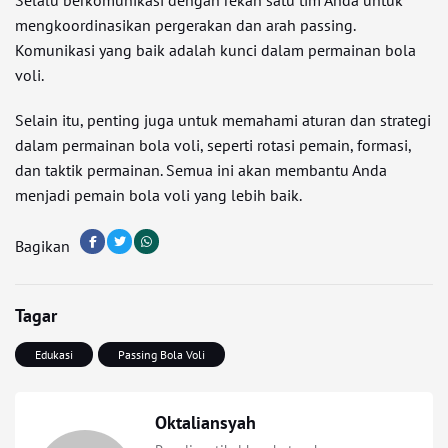
Selalu berkomunikasi dengan rekan satu tim Anda untuk
mengkoordinasikan pergerakan dan arah passing.
Komunikasi yang baik adalah kunci dalam permainan bola
voli.
Selain itu, penting juga untuk memahami aturan dan strategi
dalam permainan bola voli, seperti rotasi pemain, formasi,
dan taktik permainan. Semua ini akan membantu Anda
menjadi pemain bola voli yang lebih baik.
Bagikan
Tagar
Edukasi
Passing Bola Voli
Oktaliansyah