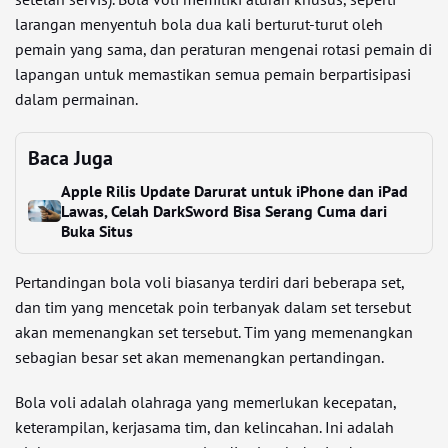
larangan menyentuh bola dua kali berturut-turut oleh
pemain yang sama, dan peraturan mengenai rotasi pemain di
lapangan untuk memastikan semua pemain berpartisipasi
dalam permainan.
Baca Juga
Apple Rilis Update Darurat untuk iPhone dan iPad
Lawas, Celah DarkSword Bisa Serang Cuma dari
Buka Situs
Pertandingan bola voli biasanya terdiri dari beberapa set,
dan tim yang mencetak poin terbanyak dalam set tersebut
akan memenangkan set tersebut. Tim yang memenangkan
sebagian besar set akan memenangkan pertandingan.
Bola voli adalah olahraga yang memerlukan kecepatan,
keterampilan, kerjasama tim, dan kelincahan. Ini adalah