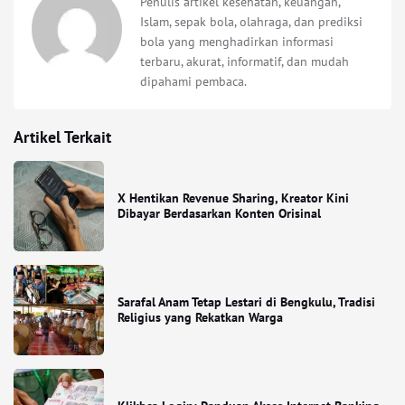
Penulis artikel kesehatan, keuangan,
Islam, sepak bola, olahraga, dan prediksi
bola yang menghadirkan informasi
terbaru, akurat, informatif, dan mudah
dipahami pembaca.
Artikel Terkait
X Hentikan Revenue Sharing, Kreator Kini
Dibayar Berdasarkan Konten Orisinal
Sarafal Anam Tetap Lestari di Bengkulu, Tradisi
Religius yang Rekatkan Warga