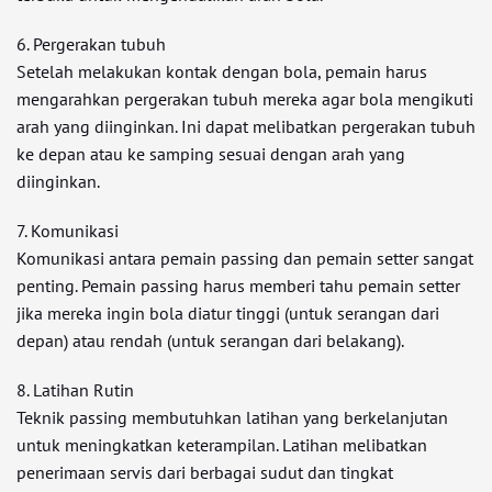
6. Pergerakan tubuh
Setelah melakukan kontak dengan bola, pemain harus
mengarahkan pergerakan tubuh mereka agar bola mengikuti
arah yang diinginkan. Ini dapat melibatkan pergerakan tubuh
ke depan atau ke samping sesuai dengan arah yang
diinginkan.
7. Komunikasi
Komunikasi antara pemain passing dan pemain setter sangat
penting. Pemain passing harus memberi tahu pemain setter
jika mereka ingin bola diatur tinggi (untuk serangan dari
depan) atau rendah (untuk serangan dari belakang).
8. Latihan Rutin
Teknik passing membutuhkan latihan yang berkelanjutan
untuk meningkatkan keterampilan. Latihan melibatkan
penerimaan servis dari berbagai sudut dan tingkat