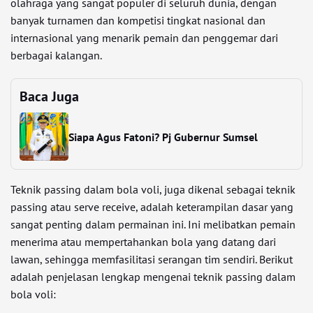
olahraga yang sangat populer di seluruh dunia, dengan
banyak turnamen dan kompetisi tingkat nasional dan
internasional yang menarik pemain dan penggemar dari
berbagai kalangan.
Baca Juga
Siapa Agus Fatoni? Pj Gubernur Sumsel
Teknik passing dalam bola voli, juga dikenal sebagai teknik
passing atau serve receive, adalah keterampilan dasar yang
sangat penting dalam permainan ini. Ini melibatkan pemain
menerima atau mempertahankan bola yang datang dari
lawan, sehingga memfasilitasi serangan tim sendiri. Berikut
adalah penjelasan lengkap mengenai teknik passing dalam
bola voli: