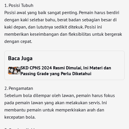
1. Posisi Tubuh
Posisi awal yang baik sangat penting. Pemain harus berdiri
dengan kaki selebar bahu, berat badan sebagian besar di
kaki depan, dan lututnya sedikit ditekuk. Posisi ini
memberikan keseimbangan dan fleksibilitas untuk bergerak
dengan cepat.
Baca Juga
SKD CPNS 2024 Resmi Dimulai, Ini Materi dan
Passing Grade yang Perlu Diketahui
2. Pengamatan
Sebelum bola dilempar oleh lawan, pemain harus fokus
pada pemain lawan yang akan melakukan servis. Ini
membantu pemain untuk memperkirakan arah dan
kecepatan bola.