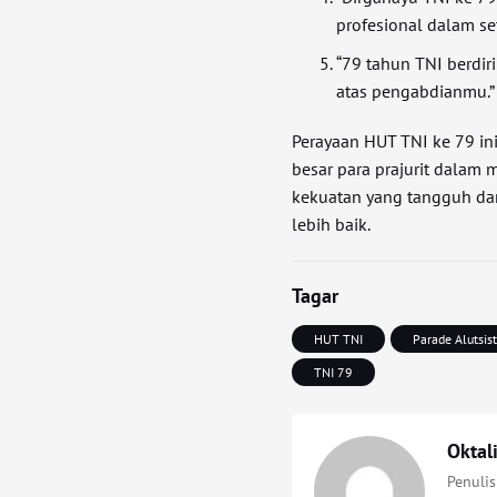
profesional dalam set
“79 tahun TNI berdir
atas pengabdianmu.”
Perayaan HUT TNI ke 79 i
besar para prajurit dalam
kekuatan yang tangguh da
lebih baik.
Tagar
HUT TNI
Parade Alutsis
TNI 79
Oktal
Penulis