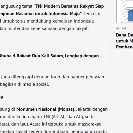
 mengusung tema
“TNI Modern Bersama Rakyat Siap
pinan Nasional untuk Indonesia Maju”
. Tema ini
 untuk terus mendukung kemajuan Indonesia
tan militer dan kebersamaan dengan rakyat.
Artikel
Dana De
untuk M
Pembang
 Dhuha 4 Rakaat Dua Kali Salam, Lengkap dengan
a
ni juga dilengkapi dengan logo dan banner perayaan
bagikan di media sosial.
79
gsung di
Monumen Nasional (Monas)
, Jakarta, dengan
 dari ketiga matra TNI (AD, AL, dan AU), serta
arat, dan laut. Acara ini terbuka untuk masyarakat
iatan sosial seperti donor darah, pengobatan gratis,