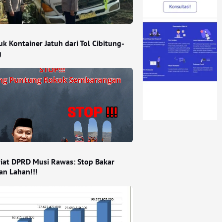
uk Kontainer Jatuh dari Tol Cibitung-
g
riat DPRD Musi Rawas: Stop Bakar
an Lahan!!!