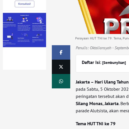
Perayaan HUT TNI ke 79: Tema, Punc
Penulis:
Oktaliansyah
- Septemb
Daftar Isi:
[Sembunyikan]
Jakarta – Hari Ulang Tahun
pada Sabtu, 5 Oktober 2024
peringatan tersebut akan d
Silang Monas, Jakarta
. Ber
parade Alutsista, akan mer
Tema HUT TNI ke 79