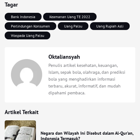
Tagar
Bank Indonesia
Keamanan Uang TE 2022
Perlindungan Konsumen
Uang Palsu
Uang Rupiah Asli
Waspada Uang Palsu
Oktaliansyah
Penulis artikel kesehatan, keuangan,
Islam, sepak bola, olahraga, dan prediksi
bola yang menghadirkan informasi
terbaru, akurat, informatif, dan mudah
dipahami pembaca.
Artikel Terkait
Negara dan Wilayah Ini Disebut dalam Al-Qur’an,
Indonesia Termasuk?