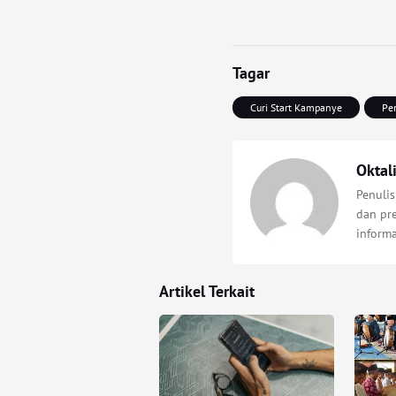
Tagar
Curi Start Kampanye
Pe
Oktal
Penulis
dan pre
inform
Artikel Terkait