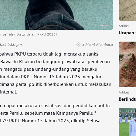
Artikel
Ucapan 
anye Tidak Diatur dalam PKPU 2023?
 2023 5:00 pm
5 Menit Membaca
bahwa PKPU terbaru tidak lagi mencakup sanksi
e. Bawaslu RI akan bertanggung jawab atas pemberian
sih mengacu pada undang-undang yang berlaku
atur dalam PKPU Nomor 15 tahun 2023 mengatur
dimana partai politik diperbolehkan untuk melakukan
internal.
Artikel
Berlind
ilu dapat melakukan sosialisasi dan pendidikan politik
 Peserta Pemilu sebelum masa Kampanye Pemilu,”
al 79 PKPU Nomor 15 Tahun 2023, dikutip Selasa