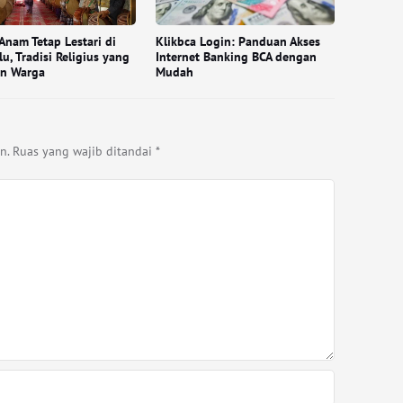
 Anam Tetap Lestari di
Klikbca Login: Panduan Akses
u, Tradisi Religius yang
Internet Banking BCA dengan
an Warga
Mudah
n.
Ruas yang wajib ditandai
*