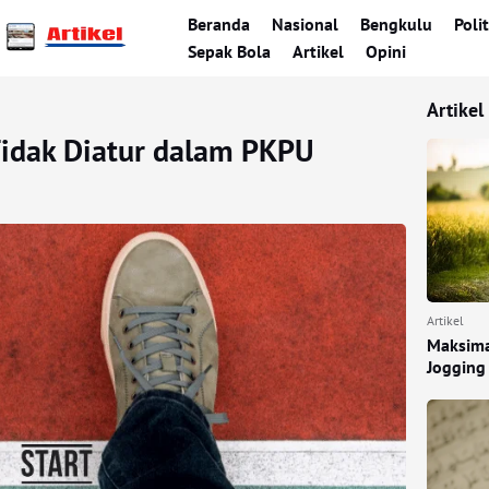
Beranda
Nasional
Bengkulu
Polit
Sepak Bola
Artikel
Opini
Artikel
Tidak Diatur dalam PKPU
Artikel
Maksima
Jogging 