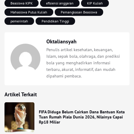
Beasiswa KIPK
efisiensi anggaran
KIP Kuliah
Mahasiswa Putus Kuliah
Pemangkasan Beasiswa
pemerintah
Pendidikan Tinggi
Oktaliansyah
Penulis artikel kesehatan, keuangan,
Islam, sepak bola, olahraga, dan prediksi
bola yang menghadirkan informasi
terbaru, akurat, informatif, dan mudah
dipahami pembaca.
Artikel Terkait
FIFA Diduga Belum Cairkan Dana Bantuan Kota
Tuan Rumah Piala Dunia 2026, Nilainya Capai
Rp18 Miliar