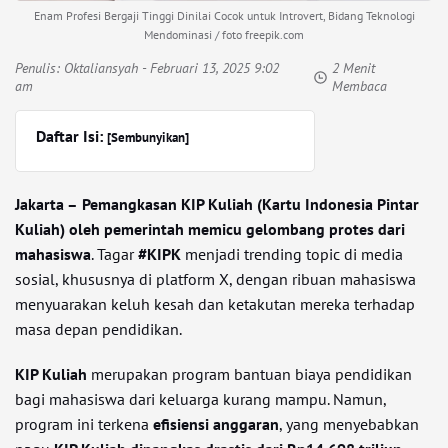
Enam Profesi Bergaji Tinggi Dinilai Cocok untuk Introvert, Bidang Teknologi
Mendominasi / foto freepik.com
Penulis:
Oktaliansyah
- Februari 13, 2025 9:02
2 Menit
am
Membaca
Daftar Isi:
[Sembunyikan]
Jakarta –
Pemangkasan KIP Kuliah (Kartu Indonesia Pintar
Kuliah) oleh pemerintah memicu gelombang protes dari
mahasiswa
. Tagar
#KIPK
menjadi trending topic di media
sosial, khususnya di platform X, dengan ribuan mahasiswa
menyuarakan keluh kesah dan ketakutan mereka terhadap
masa depan pendidikan.
KIP Kuliah
merupakan program bantuan biaya pendidikan
bagi mahasiswa dari keluarga kurang mampu. Namun,
program ini terkena
efisiensi anggaran
, yang menyebabkan