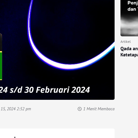
Artikel
Qada an
Ketetapa
 15, 2024 2:52 pm
1 Menit Membaca