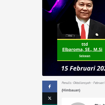
Penulis:
Oktaliansyah
- Februari
(Himbauan)