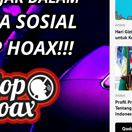
Artikel
Hari Giz
untuk K
Artikel
Profil 
Tentang 
Indones