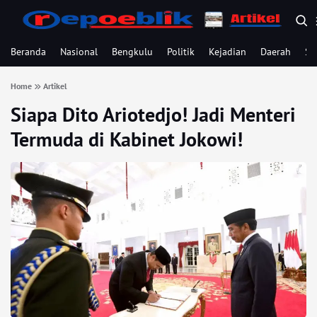
Beranda
Nasional
Bengkulu
Politik
Kejadian
Daerah
Se
Home
Artikel
Siapa Dito Ariotedjo! Jadi Menteri
Termuda di Kabinet Jokowi!