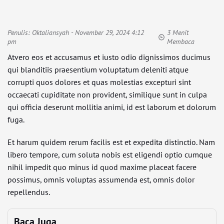
Penulis:
Oktaliansyah
- November 29, 2024 4:12
3 Menit
pm
Membaca
Atvero eos et accusamus et iusto odio dignissimos ducimus
qui blanditiis praesentium voluptatum deleniti atque
corrupti quos dolores et quas molestias excepturi sint
occaecati cupiditate non provident, similique sunt in culpa
qui officia deserunt mollitia animi, id est laborum et dolorum
fuga.
Et harum quidem rerum facilis est et expedita distinctio. Nam
libero tempore, cum soluta nobis est eligendi optio cumque
nihil impedit quo minus id quod maxime placeat facere
possimus, omnis voluptas assumenda est, omnis dolor
repellendus.
Baca Juga