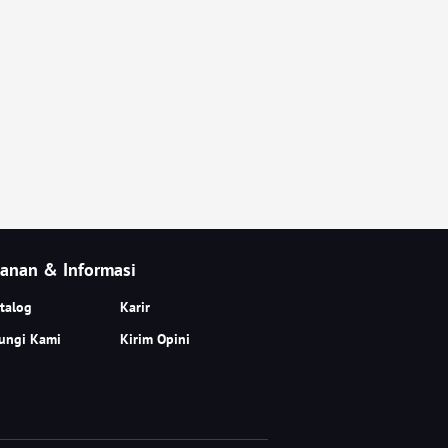
anan & Informasi
talog
Karir
ungi Kami
Kirim Opini