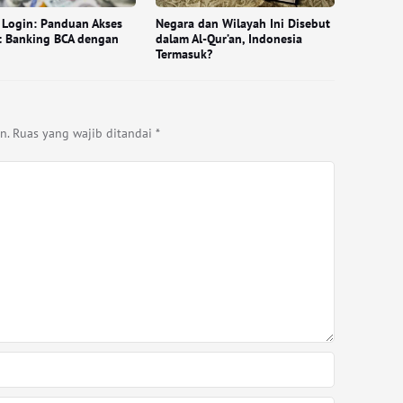
 Login: Panduan Akses
Negara dan Wilayah Ini Disebut
t Banking BCA dengan
dalam Al-Qur’an, Indonesia
Termasuk?
n.
Ruas yang wajib ditandai
*