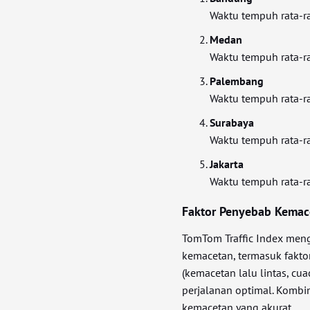
Waktu tempuh rata-r
Medan
Waktu tempuh rata-r
Palembang
Waktu tempuh rata-r
Surabaya
Waktu tempuh rata-r
Jakarta
Waktu tempuh rata-r
Faktor Penyebab Kemace
TomTom Traffic Index meng
kemacetan, termasuk faktor 
(kemacetan lalu lintas, cu
perjalanan optimal. Kombi
kemacetan yang akurat.