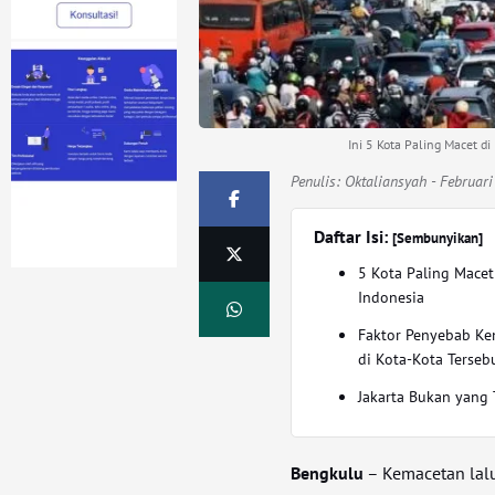
Ini 5 Kota Paling Macet d
Penulis:
Oktaliansyah
- Februari
Daftar Isi:
[Sembunyikan]
5 Kota Paling Macet
Indonesia
Faktor Penyebab Ke
di Kota-Kota Terseb
Jakarta Bukan yang 
Bengkulu
– Kemacetan lalu 