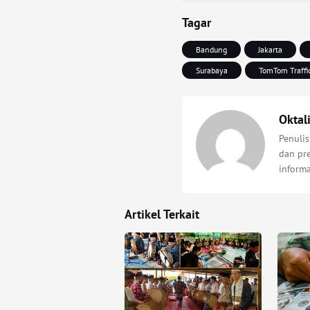
Tagar
Bandung
Jakarta
Surabaya
TomTom Traffi
Oktal
Penulis
dan pre
inform
Artikel Terkait