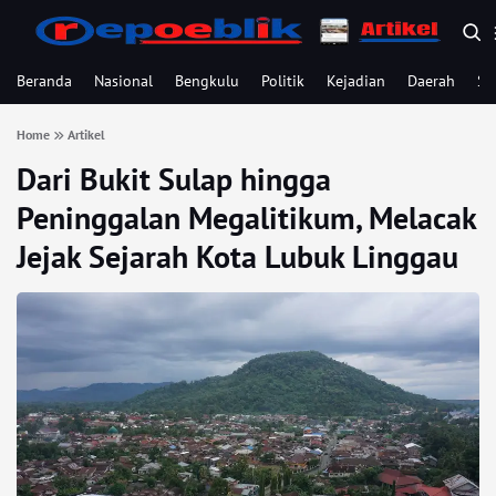
Beranda
Nasional
Bengkulu
Politik
Kejadian
Daerah
Se
Home
Artikel
Dari Bukit Sulap hingga
Peninggalan Megalitikum, Melacak
Jejak Sejarah Kota Lubuk Linggau