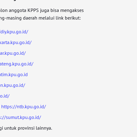
calon anggota KPPS juga bisa mengakses
-masing daerah melalui link berikut:
/diy.kpu.go.id/
karta.kpu.go.id/
ar.kpu.go.id/
jateng.kpu.go.id/
atim.kpu.go.id
en.kpu.go.id/
o.id/
:
https://ntb.kpu.go.id/
s://sumut.kpu.go.id/
i untuk provinsi lainnya.