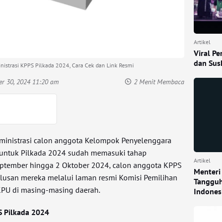
Artikel
Viral P
dan Sush
istrasi KPPS Pilkada 2024, Cara Cek dan Link Resmi
er 30, 2024 11:20 am
2 Menit Membaca
dministrasi calon anggota Kelompok Penyelenggara
untuk Pilkada 2024 sudah memasuki tahap
Artikel
tember hingga 2 Oktober 2024, calon anggota KPPS
Menteri
ulusan mereka melalui laman resmi Komisi Pemilihan
Tangguh
PU di masing-masing daerah.
Indones
S Pilkada 2024