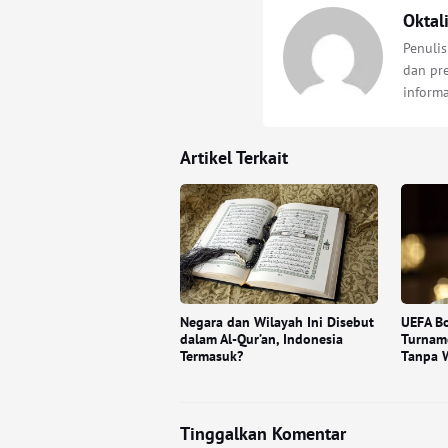
Oktal
Penulis
dan pre
inform
Artikel Terkait
Negara dan Wilayah Ini Disebut
UEFA Bo
dalam Al-Qur’an, Indonesia
Turnam
Termasuk?
Tanpa W
Tinggalkan Komentar