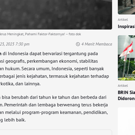
Artikel
Inspira
Terus Meningkat, Pahami Faktor-Faktornya! – foto dok
23, 2023 7:30 pm
4 Menit Membaca
n
di Indonesia dapat bervariasi tergantung pada
kasi geografis, perkembangan ekonomi, stabilitas
an hukum. Secara umum, Indonesia, seperti banyak
rbagai jenis kejahatan, termasuk kejahatan terhadap
kotika, dan lainnya.
Artikel
BRIN Si
 bisa berubah dari tahun ke tahun dan berbeda dari
Didoron
ain. Pemerintah dan lembaga berwenang terus bekerja
an melalui program-program keamanan, pendidikan,
 lebih baik.