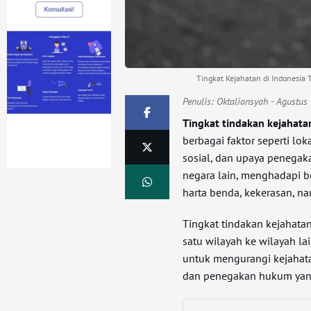
Tingkat Kejahatan di Indonesia 
Penulis:
Oktaliansyah
- Agustus 
Tingkat tindakan kejahata
berbagai faktor seperti lo
sosial, dan upaya penegak
negara lain, menghadapi be
harta benda, kekerasan, nar
Tingkat tindakan kejahatan
satu wilayah ke wilayah l
untuk mengurangi kejahat
dan penegakan hukum yang