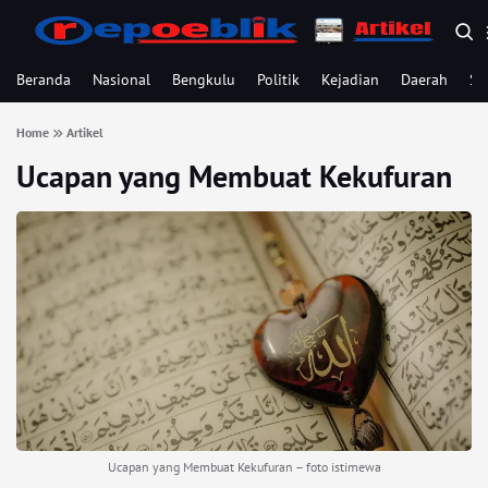
Beranda
Nasional
Bengkulu
Politik
Kejadian
Daerah
Se
Home
Artikel
Ucapan yang Membuat Kekufuran
Ucapan yang Membuat Kekufuran – foto istimewa