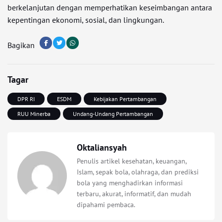
berkelanjutan dengan memperhatikan keseimbangan antara
kepentingan ekonomi, sosial, dan lingkungan.
Bagikan
Tagar
DPR RI
ESDM
Kebijakan Pertambangan
RUU Minerba
Undang-Undang Pertambangan
Oktaliansyah
Penulis artikel kesehatan, keuangan,
Islam, sepak bola, olahraga, dan prediksi
bola yang menghadirkan informasi
terbaru, akurat, informatif, dan mudah
dipahami pembaca.